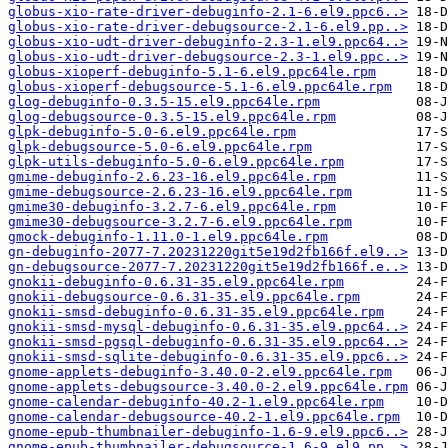
globus-xio-rate-driver-debuginfo-2.1-6.el9.ppc6..>
globus-xio-rate-driver-debugsource-2.1-6.el9.pp..>
globus-xio-udt-driver-debuginfo-2.3-1.el9.ppc64..>
globus-xio-udt-driver-debugsource-2.3-1.el9.ppc..>
globus-xioperf-debuginfo-5.1-6.el9.ppc64le.rpm
globus-xioperf-debugsource-5.1-6.el9.ppc64le.rpm
glog-debuginfo-0.3.5-15.el9.ppc64le.rpm
glog-debugsource-0.3.5-15.el9.ppc64le.rpm
glpk-debuginfo-5.0-6.el9.ppc64le.rpm
glpk-debugsource-5.0-6.el9.ppc64le.rpm
glpk-utils-debuginfo-5.0-6.el9.ppc64le.rpm
gmime-debuginfo-2.6.23-16.el9.ppc64le.rpm
gmime-debugsource-2.6.23-16.el9.ppc64le.rpm
gmime30-debuginfo-3.2.7-6.el9.ppc64le.rpm
gmime30-debugsource-3.2.7-6.el9.ppc64le.rpm
gmock-debuginfo-1.11.0-1.el9.ppc64le.rpm
gn-debuginfo-2077-7.20231220git5e19d2fb166f.el9..>
gn-debugsource-2077-7.20231220git5e19d2fb166f.e..>
gnokii-debuginfo-0.6.31-35.el9.ppc64le.rpm
gnokii-debugsource-0.6.31-35.el9.ppc64le.rpm
gnokii-smsd-debuginfo-0.6.31-35.el9.ppc64le.rpm
gnokii-smsd-mysql-debuginfo-0.6.31-35.el9.ppc64..>
gnokii-smsd-pgsql-debuginfo-0.6.31-35.el9.ppc64..>
gnokii-smsd-sqlite-debuginfo-0.6.31-35.el9.ppc6..>
gnome-applets-debuginfo-3.40.0-2.el9.ppc64le.rpm
gnome-applets-debugsource-3.40.0-2.el9.ppc64le.rpm
gnome-calendar-debuginfo-40.2-1.el9.ppc64le.rpm
gnome-calendar-debugsource-40.2-1.el9.ppc64le.rpm
gnome-epub-thumbnailer-debuginfo-1.6-9.el9.ppc6..>
gnome-epub-thumbnailer-debugsource-1.6-9.el9.pp..>