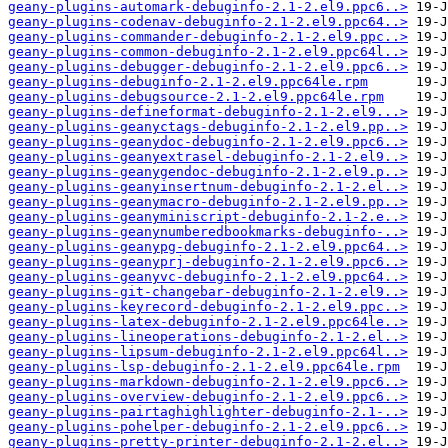
geany-plugins-automark-debuginfo-2.1-2.el9.ppc6..>
geany-plugins-codenav-debuginfo-2.1-2.el9.ppc64..>
geany-plugins-commander-debuginfo-2.1-2.el9.ppc..>
geany-plugins-common-debuginfo-2.1-2.el9.ppc64l..>
geany-plugins-debugger-debuginfo-2.1-2.el9.ppc6..>
geany-plugins-debuginfo-2.1-2.el9.ppc64le.rpm
geany-plugins-debugsource-2.1-2.el9.ppc64le.rpm
geany-plugins-defineformat-debuginfo-2.1-2.el9...>
geany-plugins-geanyctags-debuginfo-2.1-2.el9.pp..>
geany-plugins-geanydoc-debuginfo-2.1-2.el9.ppc6..>
geany-plugins-geanyextrasel-debuginfo-2.1-2.el9..>
geany-plugins-geanygendoc-debuginfo-2.1-2.el9.p..>
geany-plugins-geanyinsertnum-debuginfo-2.1-2.el..>
geany-plugins-geanymacro-debuginfo-2.1-2.el9.pp..>
geany-plugins-geanyminiscript-debuginfo-2.1-2.e..>
geany-plugins-geanynumberedbookmarks-debuginfo-..>
geany-plugins-geanypg-debuginfo-2.1-2.el9.ppc64..>
geany-plugins-geanyprj-debuginfo-2.1-2.el9.ppc6..>
geany-plugins-geanyvc-debuginfo-2.1-2.el9.ppc64..>
geany-plugins-git-changebar-debuginfo-2.1-2.el9..>
geany-plugins-keyrecord-debuginfo-2.1-2.el9.ppc..>
geany-plugins-latex-debuginfo-2.1-2.el9.ppc64le..>
geany-plugins-lineoperations-debuginfo-2.1-2.el..>
geany-plugins-lipsum-debuginfo-2.1-2.el9.ppc64l..>
geany-plugins-lsp-debuginfo-2.1-2.el9.ppc64le.rpm
geany-plugins-markdown-debuginfo-2.1-2.el9.ppc6..>
geany-plugins-overview-debuginfo-2.1-2.el9.ppc6..>
geany-plugins-pairtaghighlighter-debuginfo-2.1-..>
geany-plugins-pohelper-debuginfo-2.1-2.el9.ppc6..>
geany-plugins-pretty-printer-debuginfo-2.1-2.el..>