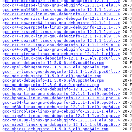
gcc-c++-microblaze-linux-gnu-debuginfo-12.1.1-1..>
gcc-c++-mips64-linux-gnu-debuginfo-12.1.1-1.el9..>
gcc-c++-mn10300-linux-gnu-debuginfo-12.1.1-1.el..>
gcc-c++-nios2-linux-gnu-debuginfo-12.1.1-1.el9...>
gcc-c++-openrisc-linux-gnu-debuginfo-12.1.1-1.e..>
gcc-c++-powerpc64-linux-gnu-debuginfo-12.1.1-1...>
gcc-c++-powerpc64le-linux-gnu-debuginfo-12.1.1-..>
gcc-c++-riscv64-linux-gnu-debuginfo-12.1.1-1.el..>
gcc-c++-s390x-linux-gnu-debuginfo-12.1.1-1.el9...>
gcc-c++-sparc64-linux-gnu-debuginfo-12.1.1-1.el..>
gcc-c++-tile-linux-gnu-debuginfo-12.1.1-1.el9.p..>
gcc-c++-x86_64-linux-gnu-debuginfo-12.1.1-1.el9..>
gcc-c++-xtensa-linux-gnu-debuginfo-12.1.1-1.el9..>
gcc-c6x-linux-gnu-debuginfo-12.1.1-1.el9.ppc64l..>
gcc-epel-debuginfo-11.5.0-6.el9.ppc64le.rpm
gcc-epel-debugsource-11.5.0-6.el9.ppc64le.rpm
gcc-frv-linux-gnu-debuginfo-12.1.1-1.el9.ppc64l..>
gcc-gdc-debuginfo-11.5.0-6.el9.ppc64le.rpm
gcc-gnat-debuginfo-11.5.0-6.el9.ppc64le.rpm
gcc-go-debuginfo-11.5.0-6.el9.ppc64le.rpm
gcc-h8300-linux-gnu-debuginfo-12.1.1-1.el9.ppc6..>
gcc-hppa-linux-gnu-debuginfo-12.1.1-1.el9.ppc64..>
gcc-hppa64-linux-gnu-debuginfo-12.1.1-1.el9.ppc..>
gcc-ia64-linux-gnu-debuginfo-12.1.1-1.el9.ppc64..>
gcc-m68k-linux-gnu-debuginfo-12.1.1-1.el9.ppc64..>
gcc-microblaze-linux-gnu-debuginfo-12.1.1-1.el9..>
gcc-mips64-linux-gnu-debuginfo-12.1.1-1.el9.ppc..>
gcc-mn10300-linux-gnu-debuginfo-12.1.1-1.el9.pp..>
gcc-nios2-linux-gnu-debuginfo-12.1.1-1.el9.ppc6..>
gcc-objc++-debuginfo-11.5.0-6.el9.ppc64le.rpm