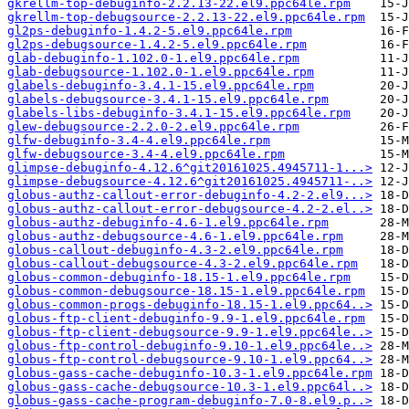
gkrellm-top-debuginfo-2.2.13-22.el9.ppc64le.rpm
gkrellm-top-debugsource-2.2.13-22.el9.ppc64le.rpm
gl2ps-debuginfo-1.4.2-5.el9.ppc64le.rpm
gl2ps-debugsource-1.4.2-5.el9.ppc64le.rpm
glab-debuginfo-1.102.0-1.el9.ppc64le.rpm
glab-debugsource-1.102.0-1.el9.ppc64le.rpm
glabels-debuginfo-3.4.1-15.el9.ppc64le.rpm
glabels-debugsource-3.4.1-15.el9.ppc64le.rpm
glabels-libs-debuginfo-3.4.1-15.el9.ppc64le.rpm
glew-debugsource-2.2.0-2.el9.ppc64le.rpm
glfw-debuginfo-3.4-4.el9.ppc64le.rpm
glfw-debugsource-3.4-4.el9.ppc64le.rpm
glimpse-debuginfo-4.12.6^git20161025.4945711-1...>
glimpse-debugsource-4.12.6^git20161025.4945711-..>
globus-authz-callout-error-debuginfo-4.2-2.el9...>
globus-authz-callout-error-debugsource-4.2-2.el..>
globus-authz-debuginfo-4.6-1.el9.ppc64le.rpm
globus-authz-debugsource-4.6-1.el9.ppc64le.rpm
globus-callout-debuginfo-4.3-2.el9.ppc64le.rpm
globus-callout-debugsource-4.3-2.el9.ppc64le.rpm
globus-common-debuginfo-18.15-1.el9.ppc64le.rpm
globus-common-debugsource-18.15-1.el9.ppc64le.rpm
globus-common-progs-debuginfo-18.15-1.el9.ppc64..>
globus-ftp-client-debuginfo-9.9-1.el9.ppc64le.rpm
globus-ftp-client-debugsource-9.9-1.el9.ppc64le..>
globus-ftp-control-debuginfo-9.10-1.el9.ppc64le..>
globus-ftp-control-debugsource-9.10-1.el9.ppc64..>
globus-gass-cache-debuginfo-10.3-1.el9.ppc64le.rpm
globus-gass-cache-debugsource-10.3-1.el9.ppc64l..>
globus-gass-cache-program-debuginfo-7.0-8.el9.p..>