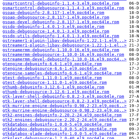
gsmartcontrol-debuginfo-1.1.4-3.el9.ppc64le.rpm
gsmartcontrol-debugsource-1.1.4-3.el9.ppc64le.rpm
gsoap-debuginfo-2.8.117-1.el9.ppc64le.rpm
gsoap-debugsource-2.8.117-1.el9.ppc64le.rpm
gsoap-devel-debuginfo-2.8.117-1.el9.ppc64le.rpm
gssdp-debuginfo-1.4.0.1-3.el9.ppc64le.rpm
gssdp-debugsource-1.4.0.1-3.el9.ppc64le.rpm
gssdp-utils-debuginfo-1.4.0.1-3.el9.ppc64le.rpm
gstreamer1-plugin-libav-debuginfo-1.22.1-1.el9...>
gstreamer1-plugin-libav-debugsource-1.22.1-1.el..>
gstreamermm-debuginfo-1.10.0-16.el9.ppc64le.rpm
gstreamermm-debugsource-1.10.0-16.el9.ppc64le.rpm
gstreamermm-devel-debuginfo-1.10.0-16.el9.ppc64..>
gtengine-debuginfo-6.6-1.el9.ppc64le.rpm
gtengine-debugsource-6.6-1.el9.ppc64le.rpm
gtengine-samples-debuginfo-6.6-1.el9.ppc64le.rpm
gtest-debuginfo-1.11.0-1.el9.ppc64le.rpm
gtest-debugsource-1.11.0-1.el9.ppc64le.rpm
gthumb-debuginfo-3.12.6-1.el9.ppc64le.rpm
gthumb-debugsource-3.12.6-1.el9.ppc64le.rpm
gtk-layer-shell-debuginfo-0.8.2-3.el9.ppc64le.rpm
gtk-layer-shell-debugsource-0.8.2-3.el9.ppc64le..>
gtk-murrine-engine-debuginfo-0.98.2-23.el9.ppc6..>
gtk-murrine-engine-debugsource-0.98.2-23.el9.pp..>
gtk2-engines-debuginfo-2.20.2-24.el9.ppc64le.rpm
gtk2-engines-debugsource-2.20.2-24.el9.ppc64le.rpm
gtkdatabox-debuginfo-1.0.0-5.el9.ppc64le.rpm
gtkdatabox-debugsource-1.0.0-5.el9.ppc64le.rpm
gtkdatabox-glade-debuginfo-1.0.0-5.el9.ppc64le.rpm
gtkglext-debugsource-1.2.0-40.el9.ppc64le.rpm