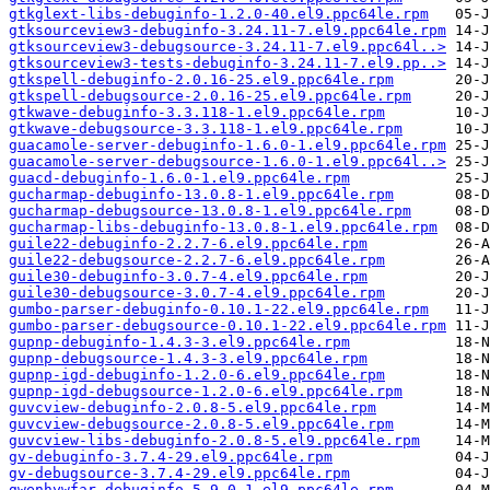
gtkglext-libs-debuginfo-1.2.0-40.el9.ppc64le.rpm
gtksourceview3-debuginfo-3.24.11-7.el9.ppc64le.rpm
gtksourceview3-debugsource-3.24.11-7.el9.ppc64l..>
gtksourceview3-tests-debuginfo-3.24.11-7.el9.pp..>
gtkspell-debuginfo-2.0.16-25.el9.ppc64le.rpm
gtkspell-debugsource-2.0.16-25.el9.ppc64le.rpm
gtkwave-debuginfo-3.3.118-1.el9.ppc64le.rpm
gtkwave-debugsource-3.3.118-1.el9.ppc64le.rpm
guacamole-server-debuginfo-1.6.0-1.el9.ppc64le.rpm
guacamole-server-debugsource-1.6.0-1.el9.ppc64l..>
guacd-debuginfo-1.6.0-1.el9.ppc64le.rpm
gucharmap-debuginfo-13.0.8-1.el9.ppc64le.rpm
gucharmap-debugsource-13.0.8-1.el9.ppc64le.rpm
gucharmap-libs-debuginfo-13.0.8-1.el9.ppc64le.rpm
guile22-debuginfo-2.2.7-6.el9.ppc64le.rpm
guile22-debugsource-2.2.7-6.el9.ppc64le.rpm
guile30-debuginfo-3.0.7-4.el9.ppc64le.rpm
guile30-debugsource-3.0.7-4.el9.ppc64le.rpm
gumbo-parser-debuginfo-0.10.1-22.el9.ppc64le.rpm
gumbo-parser-debugsource-0.10.1-22.el9.ppc64le.rpm
gupnp-debuginfo-1.4.3-3.el9.ppc64le.rpm
gupnp-debugsource-1.4.3-3.el9.ppc64le.rpm
gupnp-igd-debuginfo-1.2.0-6.el9.ppc64le.rpm
gupnp-igd-debugsource-1.2.0-6.el9.ppc64le.rpm
guvcview-debuginfo-2.0.8-5.el9.ppc64le.rpm
guvcview-debugsource-2.0.8-5.el9.ppc64le.rpm
guvcview-libs-debuginfo-2.0.8-5.el9.ppc64le.rpm
gv-debuginfo-3.7.4-29.el9.ppc64le.rpm
gv-debugsource-3.7.4-29.el9.ppc64le.rpm
gwenhywfar-debuginfo-5.9.0-1.el9.ppc64le.rpm