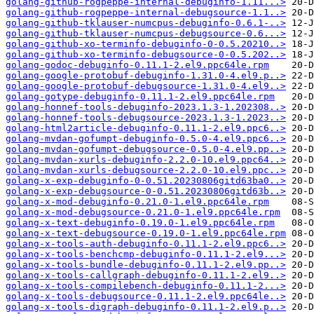
golang-github-rogpeppe-internal-debuginfo-1.11...>
golang-github-rogpeppe-internal-debugsource-1.1..>
golang-github-tklauser-numcpus-debuginfo-0.6.1-..>
golang-github-tklauser-numcpus-debugsource-0.6...>
golang-github-xo-terminfo-debuginfo-0-0.5.20210..>
golang-github-xo-terminfo-debugsource-0-0.5.202..>
golang-godoc-debuginfo-0.11.1-2.el9.ppc64le.rpm
golang-google-protobuf-debuginfo-1.31.0-4.el9.p..>
golang-google-protobuf-debugsource-1.31.0-4.el9..>
golang-gotype-debuginfo-0.11.1-2.el9.ppc64le.rpm
golang-honnef-tools-debuginfo-2023.1.3-1.202308..>
golang-honnef-tools-debugsource-2023.1.3-1.2023..>
golang-html2article-debuginfo-0.11.1-2.el9.ppc6..>
golang-mvdan-gofumpt-debuginfo-0.5.0-4.el9.ppc6..>
golang-mvdan-gofumpt-debugsource-0.5.0-4.el9.pp..>
golang-mvdan-xurls-debuginfo-2.2.0-10.el9.ppc64..>
golang-mvdan-xurls-debugsource-2.2.0-10.el9.ppc..>
golang-x-exp-debuginfo-0-0.51.20230806gitd63ba0..>
golang-x-exp-debugsource-0-0.51.20230806gitd63b..>
golang-x-mod-debuginfo-0.21.0-1.el9.ppc64le.rpm
golang-x-mod-debugsource-0.21.0-1.el9.ppc64le.rpm
golang-x-text-debuginfo-0.19.0-1.el9.ppc64le.rpm
golang-x-text-debugsource-0.19.0-1.el9.ppc64le.rpm
golang-x-tools-auth-debuginfo-0.11.1-2.el9.ppc6..>
golang-x-tools-benchcmp-debuginfo-0.11.1-2.el9...>
golang-x-tools-bundle-debuginfo-0.11.1-2.el9.pp..>
golang-x-tools-callgraph-debuginfo-0.11.1-2.el9..>
golang-x-tools-compilebench-debuginfo-0.11.1-2...>
golang-x-tools-debugsource-0.11.1-2.el9.ppc64le..>
golang-x-tools-digraph-debuginfo-0.11.1-2.el9.p..>