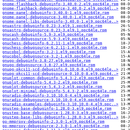
gnome-flashback-debuginfo-3.40.0-2.el9.ppc64le.rpm
gnome-flashback-debugsource-3.40.0-2.el9.ppc64l..>
gnome-panel-debuginfo-3.40.0-1.el9.ppc64le.rpm
gnome-panel-debugsource-3.40.0-1.el9.ppc64le.rpm
gnome-panel-libs-debuginfo-3.40.0-1.el9.ppc64le..>
gnuastro-debuginfo-0.23-3.el9.1.ppc64le.rpm
gnuastro-debugsource-0.23-3.el9.1.ppc64le.rpm
gnucash-debuginfo-5.9-3.el9.ppc64le.rpm
gnucash-debugsource-5.9-3.el9.ppc64le.rpm
gnuchess-debuginfo-6.2.11-1.el9.ppc64le.rpm
gnuchess-debugsource-6.2.11-1.el9.ppc64le.rpm
gnucobol-debuginfo-3.2-1.el9.ppc64le.rpm
gnucobol-debugsource-3.2-1.el9.ppc64le.rpm
gnugo-debuginfo-3.8-27.el9.ppc64le.rpm
gnugo-debugsource-3.8-27.el9.ppc64le.rpm
gnupg-pkcs11-scd-debuginfo-0.10.0-8.el9.ppc64le..>
gnupg-pkcs11-scd-debugsource-0.10.0-8.el9.ppc64..>
gnuplot-common-debuginfo-5.4.3-2.el9.ppc64le.rpm
gnuplot-debuginfo-5.4.3-2.el9.ppc64le.rpm
gnuplot-debugsource-5.4.3-2.el9.ppc64le.rpm
gnuplot-minimal-debuginfo-5.4.3-2.el9.ppc64le.rpm
gnuradio-debuginfo-3.10.10.0-4.el9.ppc64le.rpm
gnuradio-debugsource-3.10.10.0-4.el9.ppc64le.rpm
gnuradio-examples-debuginfo-3.10.10.0-4.el9.ppc..>
gnustep-base-debuginfo-1.28.0-3.el9.ppc64le.rpm
gnustep-base-debugsource-1.28.0-3.el9.ppc64le.rpm
gnustep-base-libs-debuginfo-1.28.0-3.el9.ppc64l..>
go-mmproxy-debuginfo-2.3.0-1.el9.ppc64le.rpm
go-mmproxy-debugsource-2.3.0-1.el9.ppc64le.rpm