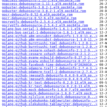
goaccess-debuginfo-1.11-1.el9.ppc64le.rpm
goaccess-debugsource-1.11-1.el9.ppc64le.rpm
gobuster-debuginfo-3.8.2-1.el9.ppc64le.rpm
gobuster-debugsource-3.8.2-1.el9.ppc64le.rpm
gocr-debuginfo-0.52-6.el9.ppc64le.rpm
gocr-debugsource-0.52-6.el9.ppc64le.rpm
gocryptfs-debuginfo-2.5.4-2.el9.ppc64le.rpm
gocryptfs-debugsource-2.5.4-2.el9.ppc64le.rpm
golang-bug-serial-1-debuginfo-1.6.1-1.el9.ppc64..>
golang-bug-serial-1-debugsource-1.6.1-1.el9.ppc..>
golang-github-a8m-envsubst-debuginfo-1.3.0-11.e..>
golang-github-a8m-envsubst-debugsource-1.3.0-11..>
golang-github-burntsushi-toml-debuginfo-1.2.0-1..>
golang-github-burntsushi-toml-debugsource-1.2.0..>
golang-github-cespare-xxhash-debuginfo-2.1.2-9...>
golang-github-cespare-xxhash-debugsource-2.1.2-..>
golang-github-evanw-esbuild-debuginfo-0.27.2-2...>
golang-github-evanw-esbuild-debugsource-0.27.2-..>
golang-github-facebook-time-debuginfo-0^2026010..>
golang-github-gdamore-tcell-2-debuginfo-2.7.4-3..>
golang-github-gdamore-tcell-2-debugsource-2.7.4..>
golang-github-jmespath-debuginfo-0.4.0-9.el9.pp..>
golang-github-jmespath-debugsource-0.4.0-9.el9...>
golang-github-kr-text-debuginfo-0.2.0-13.el9.pp..>
golang-github-kr-text-debugsource-0.2.0-13.el9...>
golang-github-mock-debuginfo-1.6.0-7.el9.ppc64l..>
golang-github-mock-debugsource-1.6.0-7.el9.ppc6..>
golang-github-nilslice-protolock-debugsource-0...>
golang-github-olekukonko-tablewriter-debuginfo-..>
golang-github-olekukonko-tablewriter-debugsourc..>