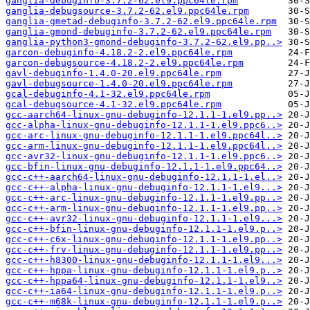
ganglia-debuginfo-3.7.2-62.el9.ppc64le.rpm
ganglia-debugsource-3.7.2-62.el9.ppc64le.rpm
ganglia-gmetad-debuginfo-3.7.2-62.el9.ppc64le.rpm
ganglia-gmond-debuginfo-3.7.2-62.el9.ppc64le.rpm
ganglia-python3-gmond-debuginfo-3.7.2-62.el9.pp..>
garcon-debuginfo-4.18.2-2.el9.ppc64le.rpm
garcon-debugsource-4.18.2-2.el9.ppc64le.rpm
gavl-debuginfo-1.4.0-20.el9.ppc64le.rpm
gavl-debugsource-1.4.0-20.el9.ppc64le.rpm
gcal-debuginfo-4.1-32.el9.ppc64le.rpm
gcal-debugsource-4.1-32.el9.ppc64le.rpm
gcc-aarch64-linux-gnu-debuginfo-12.1.1-1.el9.pp..>
gcc-alpha-linux-gnu-debuginfo-12.1.1-1.el9.ppc6..>
gcc-arc-linux-gnu-debuginfo-12.1.1-1.el9.ppc64l..>
gcc-arm-linux-gnu-debuginfo-12.1.1-1.el9.ppc64l..>
gcc-avr32-linux-gnu-debuginfo-12.1.1-1.el9.ppc6..>
gcc-bfin-linux-gnu-debuginfo-12.1.1-1.el9.ppc64..>
gcc-c++-aarch64-linux-gnu-debuginfo-12.1.1-1.el..>
gcc-c++-alpha-linux-gnu-debuginfo-12.1.1-1.el9...>
gcc-c++-arc-linux-gnu-debuginfo-12.1.1-1.el9.pp..>
gcc-c++-arm-linux-gnu-debuginfo-12.1.1-1.el9.pp..>
gcc-c++-avr32-linux-gnu-debuginfo-12.1.1-1.el9...>
gcc-c++-bfin-linux-gnu-debuginfo-12.1.1-1.el9.p..>
gcc-c++-c6x-linux-gnu-debuginfo-12.1.1-1.el9.pp..>
gcc-c++-frv-linux-gnu-debuginfo-12.1.1-1.el9.pp..>
gcc-c++-h8300-linux-gnu-debuginfo-12.1.1-1.el9...>
gcc-c++-hppa-linux-gnu-debuginfo-12.1.1-1.el9.p..>
gcc-c++-hppa64-linux-gnu-debuginfo-12.1.1-1.el9..>
gcc-c++-ia64-linux-gnu-debuginfo-12.1.1-1.el9.p..>
gcc-c++-m68k-linux-gnu-debuginfo-12.1.1-1.el9.p..>