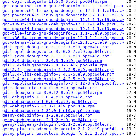
gcc-objc-debuginfo-11.5.0-6.el9.ppc64le.rpm
gcc-openrisc-linux-gnu-debuginfo-12.1.1-1.el9.p..>
gcc-powerpc64-linux-gnu-debuginfo-12.1.1-1.el9...>
gcc-powerpc64le-linux-gnu-debuginfo-12.1.1-1.el..>
gcc-riscv64-linux-gnu-debuginfo-12.1.1-1.el9.pp..>
gcc-s390x-linux-gnu-debuginfo-12.1.1-1.el9.ppc6..>
gcc-sparc64-linux-gnu-debuginfo-12.1.1-1.el9.pp..>
gcc-tile-linux-gnu-debuginfo-12.1.1-1.el9.ppc64..>
gcc-x86_64-linux-gnu-debuginfo-12.1.1-1.el9.ppc..>
gcc-xtensa-linux-gnu-debuginfo-12.1.1-1.el9.ppc..>
gdal-epel-debuginfo-3.10.3-7.el9.ppc64le.rpm
gdal-epel-debugsource-3.10.3-7.el9.ppc64le.rpm
gdal-java-debuginfo-3.10.3-7.el9.ppc64le.rpm
gdal3.4-debuginfo-3.4.3-5.el9.ppc64le.rpm
gdal3.4-debugsource-3.4.3-5.el9.ppc64le.rpm
gdal3.4-java-debuginfo-3.4.3-5.el9.ppc64le.rpm
gdal3.4-libs-debuginfo-3.4.3-5.el9.ppc64le.rpm
gdal3.4-perl-debuginfo-3.4.3-5.el9.ppc64le.rpm
gdcm-applications-debuginfo-3.0.12-8.el9.ppc64l..>
gdcm-debuginfo-3.0.12-8.el9.ppc64le.rpm
gdcm-debugsource-3.0.12-8.el9.ppc64le.rpm
gdl-debuginfo-1.0.6-4.el9.ppc64le.rpm
gdl-debugsource-1.0.6-4.el9.ppc64le.rpm
gdu-debuginfo-5.32.0-1.el9.ppc64le.rpm
gdu-debugsource-5.32.0-1.el9.ppc64le.rpm
geany-debuginfo-2.1-2.el9.ppc64le.rpm
geany-debugsource-2.1-2.el9.ppc64le.rpm
geany-libgeany-debuginfo-2.1-2.el9.ppc64le.rpm
geany-plugins-addons-debuginfo-2.1-2.el9.ppc64l..>
geany-plugins-autoclose-debuginfo-2.1-2.el9.ppc..>