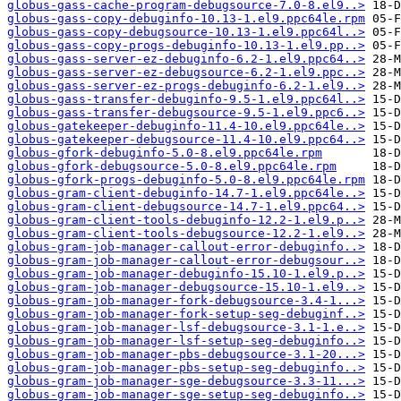
globus-gass-cache-program-debugsource-7.0-8.el9..>
globus-gass-copy-debuginfo-10.13-1.el9.ppc64le.rpm
globus-gass-copy-debugsource-10.13-1.el9.ppc64l..>
globus-gass-copy-progs-debuginfo-10.13-1.el9.pp..>
globus-gass-server-ez-debuginfo-6.2-1.el9.ppc64..>
globus-gass-server-ez-debugsource-6.2-1.el9.ppc..>
globus-gass-server-ez-progs-debuginfo-6.2-1.el9..>
globus-gass-transfer-debuginfo-9.5-1.el9.ppc64l..>
globus-gass-transfer-debugsource-9.5-1.el9.ppc6..>
globus-gatekeeper-debuginfo-11.4-10.el9.ppc64le..>
globus-gatekeeper-debugsource-11.4-10.el9.ppc64..>
globus-gfork-debuginfo-5.0-8.el9.ppc64le.rpm
globus-gfork-debugsource-5.0-8.el9.ppc64le.rpm
globus-gfork-progs-debuginfo-5.0-8.el9.ppc64le.rpm
globus-gram-client-debuginfo-14.7-1.el9.ppc64le..>
globus-gram-client-debugsource-14.7-1.el9.ppc64..>
globus-gram-client-tools-debuginfo-12.2-1.el9.p..>
globus-gram-client-tools-debugsource-12.2-1.el9..>
globus-gram-job-manager-callout-error-debuginfo..>
globus-gram-job-manager-callout-error-debugsour..>
globus-gram-job-manager-debuginfo-15.10-1.el9.p..>
globus-gram-job-manager-debugsource-15.10-1.el9..>
globus-gram-job-manager-fork-debugsource-3.4-1...>
globus-gram-job-manager-fork-setup-seg-debuginf..>
globus-gram-job-manager-lsf-debugsource-3.1-1.e..>
globus-gram-job-manager-lsf-setup-seg-debuginfo..>
globus-gram-job-manager-pbs-debugsource-3.1-20...>
globus-gram-job-manager-pbs-setup-seg-debuginfo..>
globus-gram-job-manager-sge-debugsource-3.3-11...>
globus-gram-job-manager-sge-setup-seg-debuginfo..>