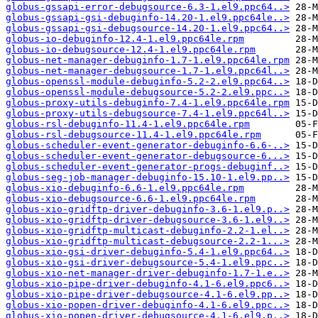
globus-gssapi-error-debugsource-6.3-1.el9.ppc64..>
globus-gssapi-gsi-debuginfo-14.20-1.el9.ppc64le..>
globus-gssapi-gsi-debugsource-14.20-1.el9.ppc64..>
globus-io-debuginfo-12.4-1.el9.ppc64le.rpm
globus-io-debugsource-12.4-1.el9.ppc64le.rpm
globus-net-manager-debuginfo-1.7-1.el9.ppc64le.rpm
globus-net-manager-debugsource-1.7-1.el9.ppc64l..>
globus-openssl-module-debuginfo-5.2-2.el9.ppc64..>
globus-openssl-module-debugsource-5.2-2.el9.ppc..>
globus-proxy-utils-debuginfo-7.4-1.el9.ppc64le.rpm
globus-proxy-utils-debugsource-7.4-1.el9.ppc64l..>
globus-rsl-debuginfo-11.4-1.el9.ppc64le.rpm
globus-rsl-debugsource-11.4-1.el9.ppc64le.rpm
globus-scheduler-event-generator-debuginfo-6.6-..>
globus-scheduler-event-generator-debugsource-6...>
globus-scheduler-event-generator-progs-debuginf..>
globus-seg-job-manager-debuginfo-15.10-1.el9.pp..>
globus-xio-debuginfo-6.6-1.el9.ppc64le.rpm
globus-xio-debugsource-6.6-1.el9.ppc64le.rpm
globus-xio-gridftp-driver-debuginfo-3.6-1.el9.p..>
globus-xio-gridftp-driver-debugsource-3.6-1.el9..>
globus-xio-gridftp-multicast-debuginfo-2.2-1.el..>
globus-xio-gridftp-multicast-debugsource-2.2-1...>
globus-xio-gsi-driver-debuginfo-5.4-1.el9.ppc64..>
globus-xio-gsi-driver-debugsource-5.4-1.el9.ppc..>
globus-xio-net-manager-driver-debuginfo-1.7-1.e..>
globus-xio-pipe-driver-debuginfo-4.1-6.el9.ppc6..>
globus-xio-pipe-driver-debugsource-4.1-6.el9.pp..>
globus-xio-popen-driver-debuginfo-4.1-6.el9.ppc..>
globus-xio-popen-driver-debugsource-4.1-6.el9.p..>