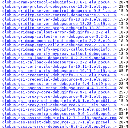
globus-gram-protocol-debuginfo-13.6-1.el9.ppc64..>
globus-gram-protocol-debugsource-13.6-1.el9.ppc..>
globus-gridftp-server-control-debuginfo-9.5-1.e..>
globus-gridftp-server-control-debugsource-9.5-1..>
globus-gridftp-server-debuginfo-13.28-1.el9.ppc..>
globus-gridftp-server-debugsource-13.28-1.el9.p..>
globus-gridftp-server-progs-debuginfo-13.28-1.e..>
globus-gridmap-callout-error-debuginfo-3.2-2.el..>
globus-gridmap-callout-error-debugsource-3.2-2...>
globus-gridmap-eppn-callout-debuginfo-2.2-6.el9..>
globus-gridmap-eppn-callout-debugsource-2.2-6.e..>
globus-gridmap-verify-myproxy-callout-debuginfo..>
globus-gridmap-verify-myproxy-callout-debugsour..>
globus-gsi-callback-debuginfo-6.2-2.el9.ppc64le..>
globus-gsi-callback-debugsource-6.2-2.el9.ppc64..>
globus-gsi-cert-utils-debuginfo-10.11-1.el9.ppc..>
globus-gsi-cert-utils-debugsource-10.11-1.el9.p..>
globus-gsi-credential-debuginfo-8.5-1.el9.ppc64..>
globus-gsi-credential-debugsource-8.5-1.el9.ppc..>
globus-gsi-openssl-error-debuginfo-4.4-1.el9.pp..>
globus-gsi-openssl-error-debugsource-4.4-1.el9...>
globus-gsi-proxy-core-debuginfo-9.9-1.el9.ppc64..>
globus-gsi-proxy-core-debugsource-9.9-1.el9.ppc..>
globus-gsi-proxy-ssl-debuginfo-6.6-1.el9.ppc64l..>
globus-gsi-proxy-ssl-debugsource-6.6-1.el9.ppc6..>
globus-gsi-sysconfig-debuginfo-9.6-1.el9.ppc64l..>
globus-gsi-sysconfig-debugsource-9.6-1.el9.ppc6..>
globus-gss-assist-debuginfo-12.7-1.el9.ppc64le.rpm
globus-gss-assist-debugsource-12.7-1.el9.ppc64l..>
globus-gssapi-error-debuginfo-6.3-1.el9.ppc64le..>