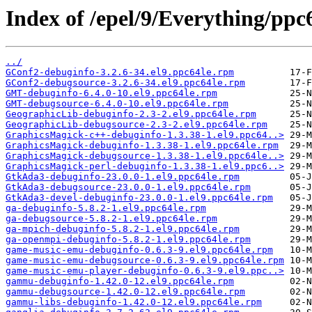
Index of /epel/9/Everything/ppc
../
GConf2-debuginfo-3.2.6-34.el9.ppc64le.rpm
GConf2-debugsource-3.2.6-34.el9.ppc64le.rpm
GMT-debuginfo-6.4.0-10.el9.ppc64le.rpm
GMT-debugsource-6.4.0-10.el9.ppc64le.rpm
GeographicLib-debuginfo-2.3-2.el9.ppc64le.rpm
GeographicLib-debugsource-2.3-2.el9.ppc64le.rpm
GraphicsMagick-c++-debuginfo-1.3.38-1.el9.ppc64..>
GraphicsMagick-debuginfo-1.3.38-1.el9.ppc64le.rpm
GraphicsMagick-debugsource-1.3.38-1.el9.ppc64le..>
GraphicsMagick-perl-debuginfo-1.3.38-1.el9.ppc6..>
GtkAda3-debuginfo-23.0.0-1.el9.ppc64le.rpm
GtkAda3-debugsource-23.0.0-1.el9.ppc64le.rpm
GtkAda3-devel-debuginfo-23.0.0-1.el9.ppc64le.rpm
ga-debuginfo-5.8.2-1.el9.ppc64le.rpm
ga-debugsource-5.8.2-1.el9.ppc64le.rpm
ga-mpich-debuginfo-5.8.2-1.el9.ppc64le.rpm
ga-openmpi-debuginfo-5.8.2-1.el9.ppc64le.rpm
game-music-emu-debuginfo-0.6.3-9.el9.ppc64le.rpm
game-music-emu-debugsource-0.6.3-9.el9.ppc64le.rpm
game-music-emu-player-debuginfo-0.6.3-9.el9.ppc..>
gammu-debuginfo-1.42.0-12.el9.ppc64le.rpm
gammu-debugsource-1.42.0-12.el9.ppc64le.rpm
gammu-libs-debuginfo-1.42.0-12.el9.ppc64le.rpm