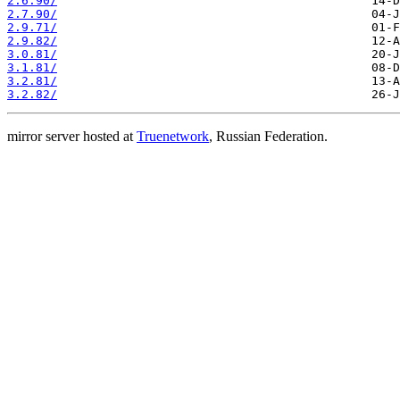
2.6.90/
2.7.90/
2.9.71/
2.9.82/
3.0.81/
3.1.81/
3.2.81/
3.2.82/
mirror server hosted at
Truenetwork
, Russian Federation.